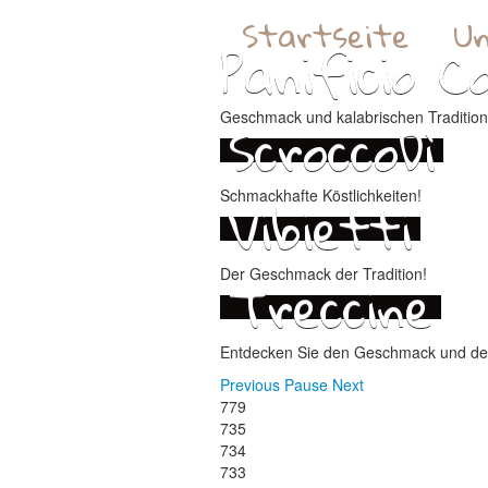
Startseite
U
Panificio Co
ScroccoDì
Geschmack und kalabrischen Tradition
Vibietti
Schmackhafte Köstlichkeiten!
Treccine
Der Geschmack der Tradition!
Entdecken Sie den Geschmack und den
Previous
Pause
Next
779
735
734
733