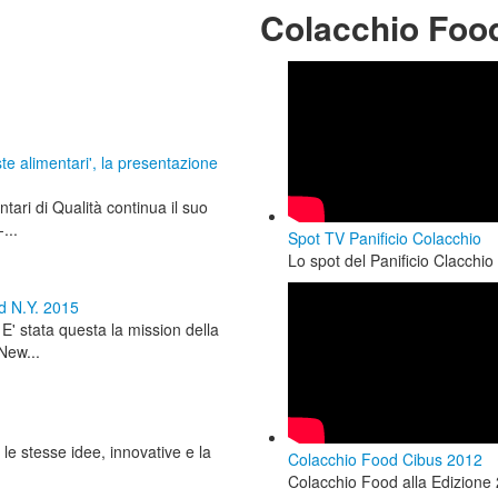
Colacchio Foo
te alimentari', la presentazione
ntari di Qualità continua il suo
...
Spot TV Panificio Colacchio
Lo spot del Panificio Clacchio i
d N.Y. 2015
 E' stata questa la mission della
New...
le stesse idee, innovative e la
Colacchio Food Cibus 2012
Colacchio Food alla Edizione