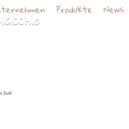
nternehmen
Produkte
News
lacchio
 Duft!