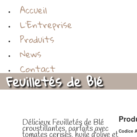
Accueil
L'Entreprise
Produits
News
Contact
Feuilletés de Blé
Tweet Widget
Prod
Délicieux Feuilletés de Blé
croustillantes, parfaits avec
Codice A
tomates cerises, huile d'olive et