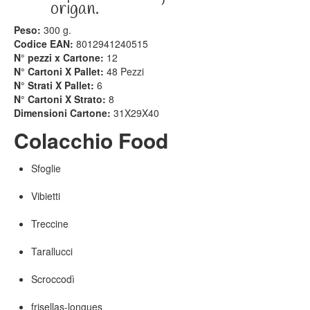
origan.
Peso:
300 g.
Codice EAN:
8012941240515
N° pezzi x Cartone:
12
N° Cartoni X Pallet:
48 Pezzi
N° Strati X Pallet:
6
N° Cartoni X Strato:
8
Dimensioni Cartone:
31X29X40
Colacchio Food
Sfoglie
Vibietti
Treccine
Tarallucci
Scroccodì
frisellas-longues