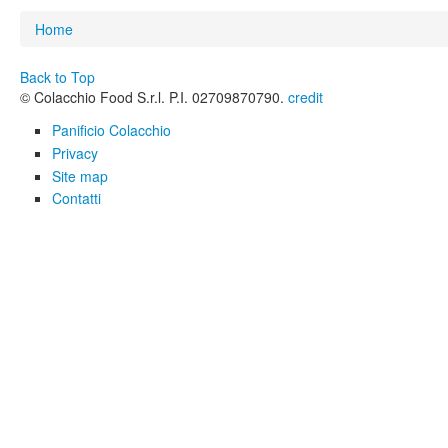
You are here
Home
Back to Top
© Colacchio Food S.r.l. P.I. 02709870790.
credit
Panificio Colacchio
Privacy
Site map
Contatti