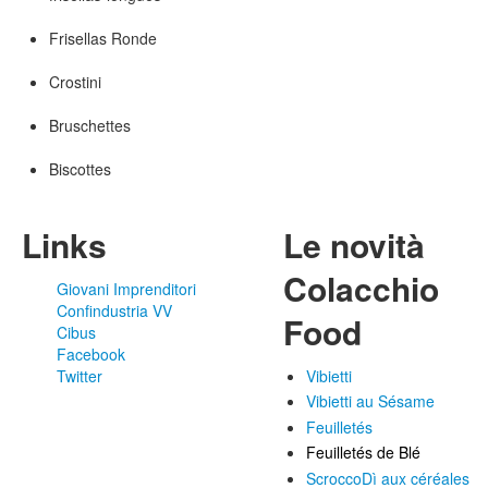
Frisellas Ronde
Crostini
Bruschettes
Biscottes
Links
Le novità
Colacchio
Giovani Imprenditori
Confindustria VV
Food
Cibus
Facebook
Twitter
Vibietti
Vibietti au Sésame
Feuilletés
Feuilletés de Blé
ScroccoDì aux céréales