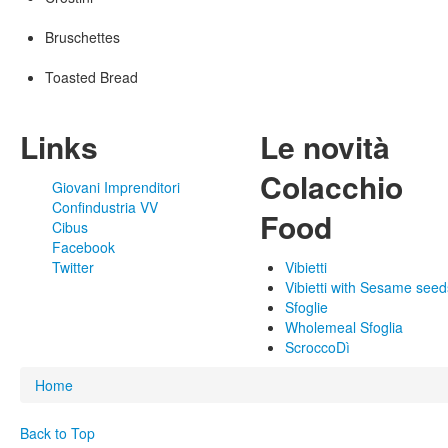
Bruschettes
Toasted Bread
Links
Le novità
Colacchio
Giovani Imprenditori
Confindustria VV
Food
Cibus
Facebook
Twitter
Vibietti
Vibietti with Sesame seed
Sfoglie
Wholemeal Sfoglia
ScroccoDì
You are here
Home
Back to Top