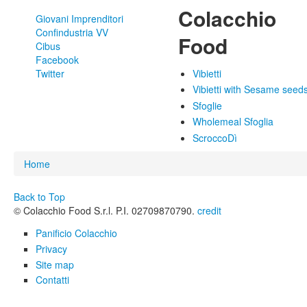
Colacchio
Giovani Imprenditori
Confindustria VV
Food
Cibus
Facebook
Twitter
Vibietti
Vibietti with Sesame seed
Sfoglie
Wholemeal Sfoglia
ScroccoDì
You are here
Home
Back to Top
© Colacchio Food S.r.l. P.I. 02709870790.
credit
Panificio Colacchio
Privacy
Site map
Contatti