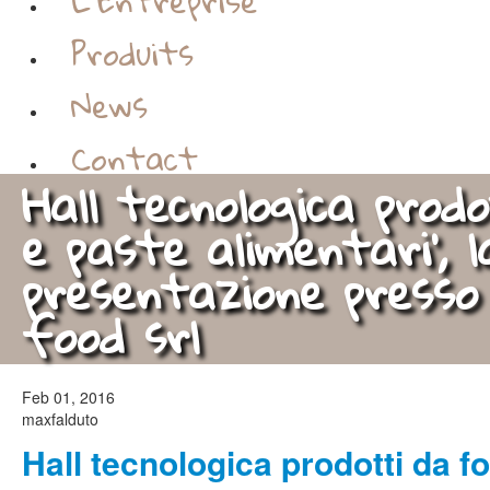
L'Entreprise
Produits
News
Contact
Hall tecnologica prod
e paste alimentari', l
presentazione presso 
food srl
Feb 01, 2016
maxfalduto
Hall tecnologica prodotti da f