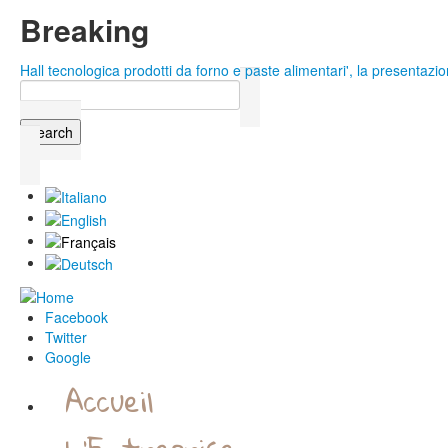
Skip to main content
Breaking
Hall tecnologica prodotti da forno e paste alimentari', la presentazio
Colacchio Food al Summer Fancy Food N.Y. 2015
Search
Search form
Facebook
Twitter
Google
Accueil