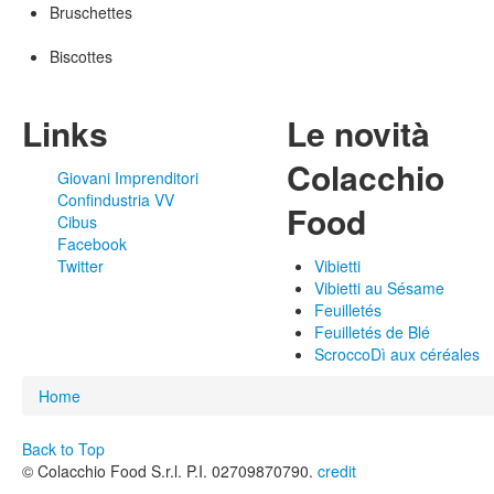
Bruschettes
Biscottes
Links
Le novità
Colacchio
Giovani Imprenditori
Confindustria VV
Food
Cibus
Facebook
Twitter
Vibietti
Vibietti au Sésame
Feuilletés
Feuilletés de Blé
ScroccoDì aux céréales
You are here
Home
Back to Top
© Colacchio Food S.r.l. P.I. 02709870790.
credit