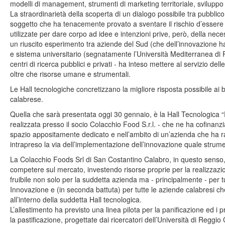
modelli di management, strumenti di marketing territoriale, sviluppo di
La straordinarietà della scoperta di un dialogo possibile tra pubblico 
soggetto che ha tenacemente provato a sventare il rischio d’essere 
utilizzate per dare corpo ad idee e intenzioni prive, però, della nec
un riuscito esperimento tra aziende del Sud (che dell’innovazione h
e sistema universitario (segnatamente l’Università Mediterranea di 
centri di ricerca pubblici e privati - ha inteso mettere al servizio 
oltre che risorse umane e strumentali.
Le Hall tecnologiche concretizzano la migliore risposta possibile ai 
calabrese.
Quella che sarà presentata oggi 30 gennaio, è la Hall Tecnologica “
realizzata presso il socio Colacchio Food S.r.l. - che ne ha cofinanzia
spazio appositamente dedicato e nell’ambito di un’azienda che ha ra
intrapreso la via dell’implementazione dell’innovazione quale strumen
La Colacchio Foods Srl di San Costantino Calabro, in questo senso, 
competere sul mercato, investendo risorse proprie per la realizzazione
fruibile non solo per la suddetta azienda ma - principalmente - per tu
Innovazione e (in seconda battuta) per tutte le aziende calabresi c
all’interno della suddetta Hall tecnologica.
L’allestimento ha previsto una linea pilota per la panificazione ed i 
la pastificazione, progettate dai ricercatori dell’Università di Reggio