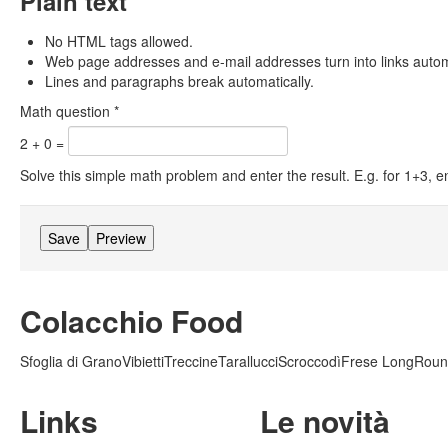
Plain text
No HTML tags allowed.
Web page addresses and e-mail addresses turn into links automa
Lines and paragraphs break automatically.
Math question
*
2 + 0 =
Solve this simple math problem and enter the result. E.g. for 1+3, en
Colacchio Food
Sfoglia di Grano
Vibietti
Treccine
Tarallucci
Scroccodì
Frese Long
Roun
Links
Le novità