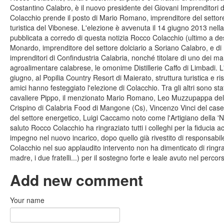
Costantino Calabro, è il nuovo presidente dei Giovani Imprenditori d
Colacchio prende il posto di Mario Romano, imprenditore del settore
turistica del Vibonese. L'elezione è avvenuta il 14 giugno 2013 nella
pubblicata a corredo di questa notizia Rocco Colacchio (ultimo a d
Monardo, imprenditore del settore dolciario a Soriano Calabro, e di
imprenditori di Confindustria Calabria, nonché titolare di uno dei mar
agroalimentare calabrese, le omonime Distillerie Caffo di Limbadi. L
giugno, al Popilia Country Resort di Maierato, struttura turistica e r
amici hanno festeggiato l'elezione di Colacchio. Tra gli altri sono stati
cavaliere Pippo, il menzionato Mario Romano, Leo Muzzupappa dell'O
Crispino di Calabria Food di Mangone (Cs), Vincenzo Vinci del caseif
del settore energetico, Luigi Caccamo noto come l'Artigiano della 'Nd
saluto Rocco Colacchio ha ringraziato tutti i colleghi per la fiduci
impegno nel nuovo incarico, dopo quello già rivestito di responsabile
Colacchio nel suo applaudito intervento non ha dimenticato di ringrazi
madre, i due fratelli...) per il sostegno forte e leale avuto nel percor
Add new comment
Your name