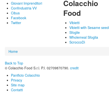
Colacchio
Giovani Imprenditori
Confindustria VV
Food
Cibus
Facebook
Twitter
Vibietti
Vibietti with Sesame seed
Sfoglie
Wholemeal Sfoglia
ScroccoDì
You are here
Home
Back to Top
© Colacchio Food S.r.l. P.I. 02709870790.
credit
Panificio Colacchio
Privacy
Site map
Contatti