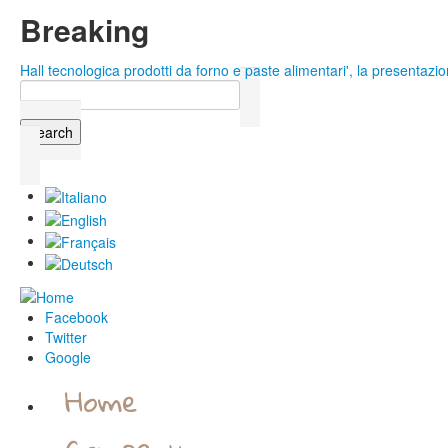
Skip to main content
Breaking
Hall tecnologica prodotti da forno e paste alimentari', la presentazio
Colacchio Food al Summer Fancy Food N.Y. 2015
Search
Search form
Facebook
Twitter
Google
Home