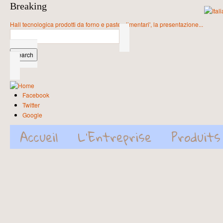
Skip to main content
Breaking
Hall tecnologica prodotti da forno e paste alimentari', la presentazione...
Search form
Search
Facebook
Twitter
Google
Accueil
L'Entreprise
Produits