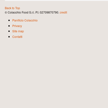
Back to Top
© Colacchio Food S.r.l. P.I. 02709870790.
credit
Panificio Colacchio
Privacy
Site map
Contatti