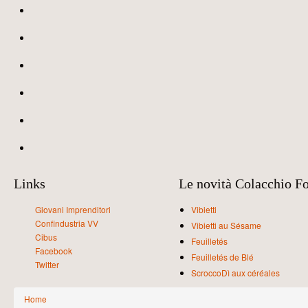
Links
Le novità Colacchio F
Giovani Imprenditori
Vibietti
Confindustria VV
Vibietti au Sésame
Cibus
Feuilletés
Facebook
Feuilletés de Blé
Twitter
ScroccoDì aux céréales
You are here
Home